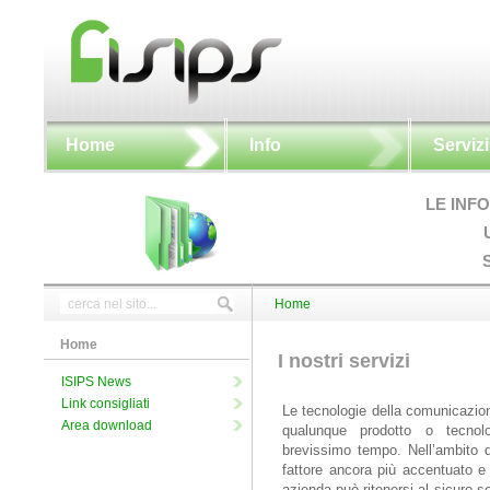
Home
Info
Servizi
LE INF
Home
Home
I nostri servizi
ISIPS News
Link consigliati
Le tecnologie della comunicazion
Area download
qualunque prodotto o tecnolo
brevissimo tempo. Nell’ambito d
fattore ancora più accentuato 
azienda può ritenersi al sicuro se