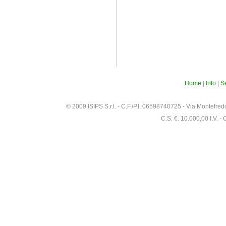
Home
|
Info
|
Se
© 2009 ISIPS S.r.l. - C.F./P.I. 06598740725 - Via Montefr
C.S. €. 10.000,00 I.V. -