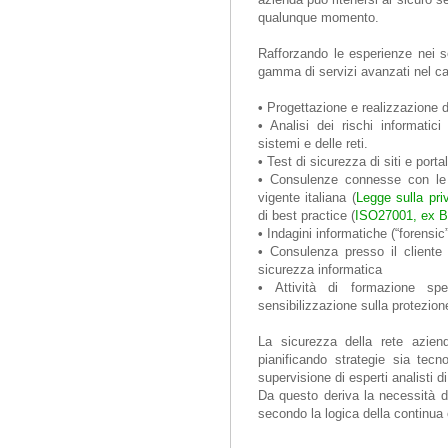
qualunque momento.
Rafforzando le esperienze nei se
gamma di servizi avanzati nel c
•
Progettazione e realizzazione di
•
Analisi dei rischi informatici
sistemi e delle reti.
•
Test di sicurezza di siti e porta
•
Consulenze connesse con le mi
vigente italiana (
Legge sulla pri
di best practice (
ISO27001, ex 
•
Indagini informatiche (“forensic”
•
Consulenza presso il cliente p
sicurezza informatica
•
Attività di formazione spe
sensibilizzazione sulla protezione
La sicurezza della rete azien
pianificando strategie sia tec
supervisione di esperti analisti d
Da questo deriva la necessità di
secondo la logica della continua